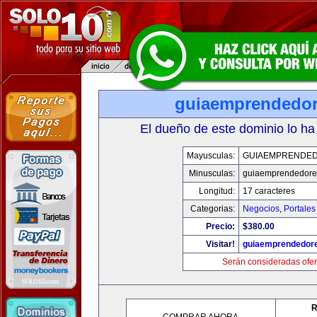
guiaemprendedo
El dueño de este dominio lo ha
Mayusculas:
GUIAEMPRENDE
Minusculas:
guiaemprendedore
Longitud:
17 caracteres
Categorias:
Negocios
,
Portales
Precio:
$380.00
Visitar!
guiaemprendedor
Serán consideradas ofer
R