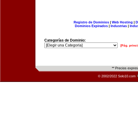
Registro de Dominios
|
Web Hosting
|
D
Dominios Expirados
|
Industrias
|
Indu
Categorías de Dominio:
[Pág. princi
** Precios expre
© 2002/2022 Solo10.com