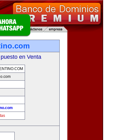
tino.com
 puesto en Venta
ENTINO.COM
no.com
ino.com
tas