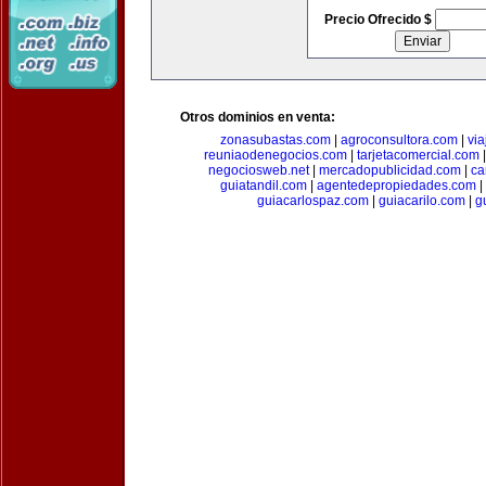
Precio Ofrecido $
Otros dominios en venta:
zonasubastas.com
|
agroconsultora.com
|
vi
reuniaodenegocios.com
|
tarjetacomercial.com
negociosweb.net
|
mercadopublicidad.com
|
ca
guiatandil.com
|
agentedepropiedades.com
|
guiacarlospaz.com
|
guiacarilo.com
|
g