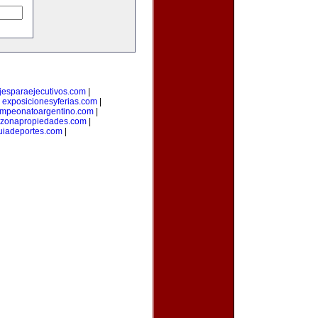
ajesparaejecutivos.com
|
|
exposicionesyferias.com
|
mpeonatoargentino.com
|
zonapropiedades.com
|
uiadeportes.com
|