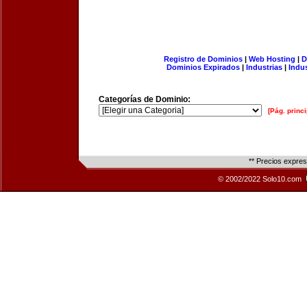
Registro de Dominios
|
Web Hosting
|
D
Dominios Expirados
|
Industrias
|
Indu
Categorías de Dominio:
[Pág. princi
** Precios expre
© 2002/2022 Solo10.com