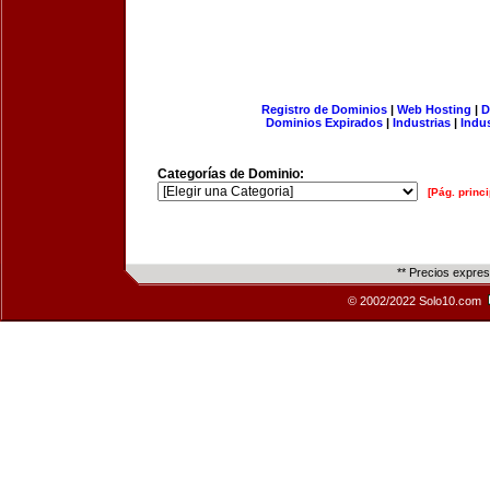
Registro de Dominios
|
Web Hosting
|
D
Dominios Expirados
|
Industrias
|
Indu
Categorías de Dominio:
[Pág. princi
** Precios expre
© 2002/2022 Solo10.com