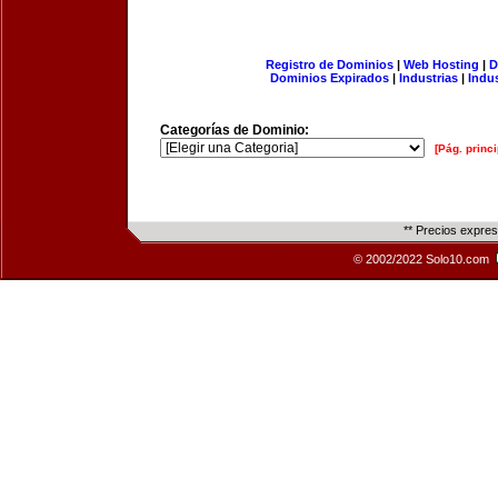
Registro de Dominios
|
Web Hosting
|
D
Dominios Expirados
|
Industrias
|
Indu
Categorías de Dominio:
[Pág. princi
** Precios expre
© 2002/2022 Solo10.com