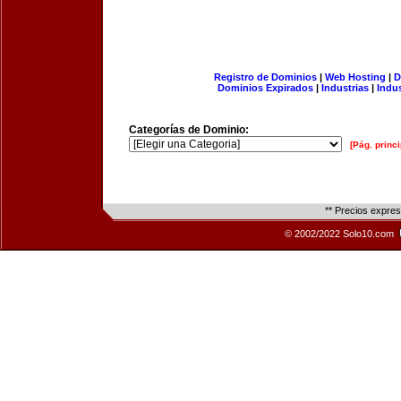
Registro de Dominios
|
Web Hosting
|
D
Dominios Expirados
|
Industrias
|
Indu
Categorías de Dominio:
[Pág. princi
** Precios expre
© 2002/2022 Solo10.com