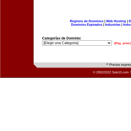
Registro de Dominios
|
Web Hosting
|
D
Dominios Expirados
|
Industrias
|
Indu
Categorías de Dominio:
[Pág. princi
** Precios expre
© 2002/2022 Solo10.com