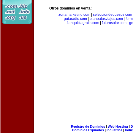
Otros dominios en venta:
zonamarketing.com
|
selecciondequesos.com
guiaradio.com
|
planeatusviajes.com
|
for
franquiciagratis.com
|
futurosolar.com
|
ge
Registro de Dominios
|
Web Hosting
|
D
Dominios Expirados
|
Industrias
|
Indu