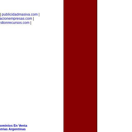
|
publicidadmasiva.com
|
macionempresas.com
|
stionrecursos.com
|
ominios En Venta
strias Argentinas