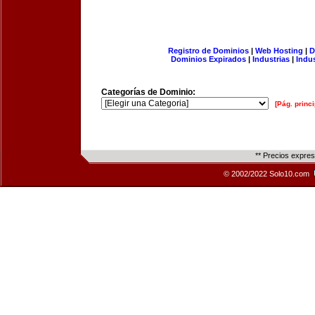
Registro de Dominios
|
Web Hosting
|
D
Dominios Expirados
|
Industrias
|
Indu
Categorías de Dominio:
[Pág. princi
** Precios expre
© 2002/2022 Solo10.com