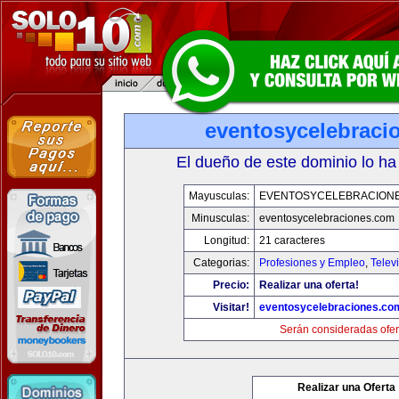
eventosycelebraci
El dueño de este dominio lo ha
Mayusculas:
EVENTOSYCELEBRACION
Minusculas:
eventosycelebraciones.com
Longitud:
21 caracteres
Categorias:
Profesiones y Empleo
,
Telev
Precio:
Realizar una oferta!
Visitar!
eventosycelebraciones.co
Serán consideradas ofer
Realizar una Oferta