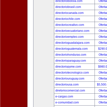
directoriobolivia.com
Oferta
directoriobrasil.com
Oferta
directoriocanada.com
Oferta
directoriochile.com
Oferta
directoriocreativo.com
Oferta
directorioecuatoriano.com
Oferta
directorioempleo.com
Oferta
directorioguadalajara.com
Oferta
directorioguatemala.com
$290.
directoriohonduras.com
Oferta
directorioparaguay.com
Oferta
directoriopyme.com
$980.
directoriotecnologico.com
Oferta
directoriouruguay.com
Oferta
directoriousa.com
$5,500
diretoriocomercial.com
Oferta
e-cargas.com
Oferta
e-comunidad.com
Oferta