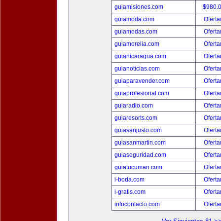
guiamisiones.com
$980.
guiamoda.com
Oferta
guiamodas.com
Oferta
guiamorelia.com
Oferta
guianicaragua.com
Oferta
guianoticias.com
Oferta
guiaparavender.com
Oferta
guiaprofesional.com
Oferta
guiaradio.com
Oferta
guiaresorts.com
Oferta
guiasanjusto.com
Oferta
guiasanmartin.com
Oferta
guiaseguridad.com
Oferta
guiatucuman.com
Oferta
i-boda.com
Oferta
i-gratis.com
Oferta
infocontacto.com
Oferta