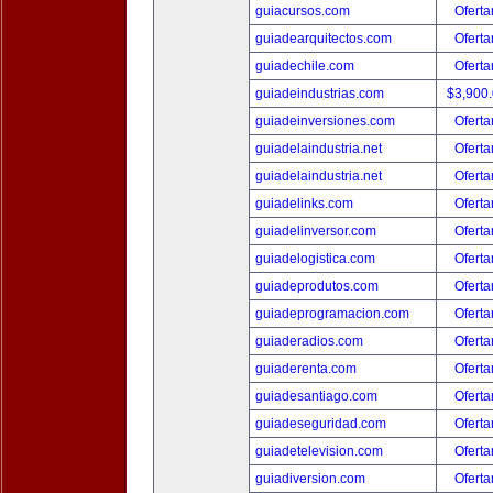
guiacursos.com
Oferta
guiadearquitectos.com
Oferta
guiadechile.com
Oferta
guiadeindustrias.com
$3,900
guiadeinversiones.com
Oferta
guiadelaindustria.net
Oferta
guiadelaindustria.net
Oferta
guiadelinks.com
Oferta
guiadelinversor.com
Oferta
guiadelogistica.com
Oferta
guiadeprodutos.com
Oferta
guiadeprogramacion.com
Oferta
guiaderadios.com
Oferta
guiaderenta.com
Oferta
guiadesantiago.com
Oferta
guiadeseguridad.com
Oferta
guiadetelevision.com
Oferta
guiadiversion.com
Oferta