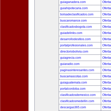
guiaganadera.com
Oferta
guiahipotecaria.com
Oferta
bolsadeclasificados.com
Oferta
buscaromance.com
Oferta
clasificadosbogota.com
Oferta
guiadelinks.com
Oferta
desarrollodesitios.com
Oferta
portalprofesionales.com
Oferta
directoriobolivia.com
Oferta
guiagrecia.com
Oferta
guiaradio.com
Oferta
paginasinteresantes.com
Oferta
buscamascotas.com
Oferta
guiaguatemala.com
Oferta
portalcordoba.com
Oferta
clasificadosdemexico.com
Oferta
clasificadosmedellin.com
Oferta
descargas365.com
Oferta