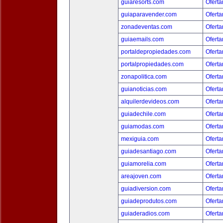
guiaresorts.com
Oferta
guiaparavender.com
Oferta
zonadeventas.com
Oferta
guiaemails.com
Oferta
portaldepropiedades.com
Oferta
portalpropiedades.com
Oferta
zonapolitica.com
Oferta
guianoticias.com
Oferta
alquilerdevideos.com
Oferta
guiadechile.com
Oferta
guiamodas.com
Oferta
mexiguia.com
Oferta
guiadesantiago.com
Oferta
guiamorelia.com
Oferta
areajoven.com
Oferta
guiadiversion.com
Oferta
guiadeprodutos.com
Oferta
guiaderadios.com
Oferta