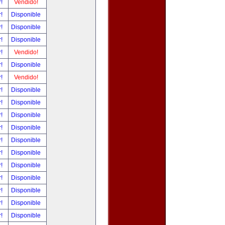
r!
Vendido!
r!
Disponible
r!
Disponible
r!
Disponible
r!
Vendido!
r!
Disponible
r!
Vendido!
r!
Disponible
r!
Disponible
r!
Disponible
r!
Disponible
r!
Disponible
r!
Disponible
r!
Disponible
r!
Disponible
r!
Disponible
r!
Disponible
r!
Disponible