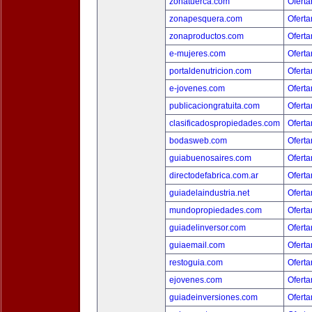
zonatuerca.com
Oferta
zonapesquera.com
Oferta
zonaproductos.com
Oferta
e-mujeres.com
Oferta
portaldenutricion.com
Oferta
e-jovenes.com
Oferta
publicaciongratuita.com
Oferta
clasificadospropiedades.com
Oferta
bodasweb.com
Oferta
guiabuenosaires.com
Oferta
directodefabrica.com.ar
Oferta
guiadelaindustria.net
Oferta
mundopropiedades.com
Oferta
guiadelinversor.com
Oferta
guiaemail.com
Oferta
restoguia.com
Oferta
ejovenes.com
Oferta
guiadeinversiones.com
Oferta