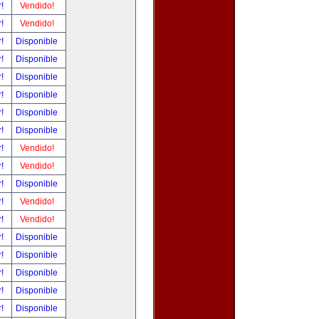
r!
Vendido!
r!
Vendido!
r!
Disponible
r!
Disponible
r!
Disponible
r!
Disponible
r!
Disponible
r!
Disponible
r!
Vendido!
r!
Vendido!
r!
Disponible
r!
Vendido!
r!
Vendido!
r!
Disponible
r!
Disponible
r!
Disponible
r!
Disponible
r!
Disponible