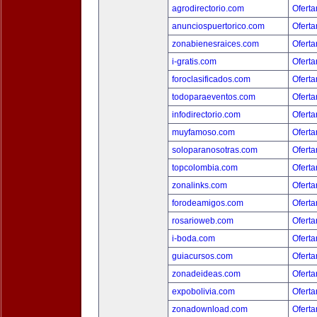
agrodirectorio.com
Oferta
anunciospuertorico.com
Oferta
zonabienesraices.com
Oferta
i-gratis.com
Oferta
foroclasificados.com
Oferta
todoparaeventos.com
Oferta
infodirectorio.com
Oferta
muyfamoso.com
Oferta
soloparanosotras.com
Oferta
topcolombia.com
Oferta
zonalinks.com
Oferta
forodeamigos.com
Oferta
rosarioweb.com
Oferta
i-boda.com
Oferta
guiacursos.com
Oferta
zonadeideas.com
Oferta
expobolivia.com
Oferta
zonadownload.com
Oferta